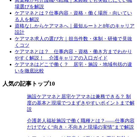
異業種から介護職へ転職｜未経験でも失敗しにくい職
場選びを解説
ケアマネとは？仕事内容・資格・働く場所・向いてい
る人を解説
資格なしからケアマネへ｜最短ルートと8年のキャリア
設計
ケアマネ求人の選び方｜担当件数・体制・研修で見抜
くコツ
ケアマネとは？ 仕事内容・資格・働き方までわかり
やすく解説！ 介護キャリアの入口ガイド
ケアマネはどこで働く？ 居宅・施設・地域包括の違
いを徹底比較
人気の記事トップ10
施設ケアマネと居宅ケアマネは兼務できる？ 制
度の基本と現場でつまずきやすいポイントまで解
説
介護老人福祉施設で働く職種とは？――仕事内容
だけでなく“向き・不向きと現場の実情”まで解説