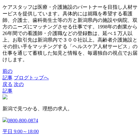
ケアスタッフは医療・介護施設のパートナーを目指し人材サ
ービスを提供しています。具体的には就職を希望する看護
師、介護士、歯科衛生士等の方と新潟県内の施設や病院、双
方のニーズにマッチングさせる仕事です。1998年の創業から
26年間での看護師・介護職などの登録数は、延べ１万人以
上。お取引先は新潟県内で３００社以上。高齢者介護施設と
その担い手をマッチングする「ヘルスケア人材サービス」の
仕事を通じて蓄積した知見と情報を、毎週独自の視点でお届
けします。
前の
記事
ブログトップへ
戻る
次の
記事
新潟で見つかる、理想の求人。
0800-800-0874
平日 9:00～18:00