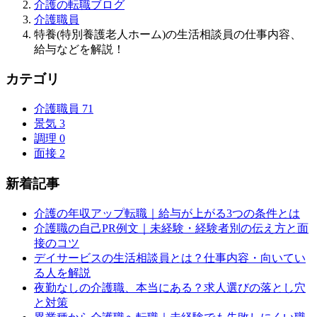
介護の転職ブログ
介護職員
特養(特別養護老人ホーム)の生活相談員の仕事内容、
給与などを解説！
カテゴリ
介護職員
71
景気
3
調理
0
面接
2
新着記事
介護の年収アップ転職｜給与が上がる3つの条件とは
介護職の自己PR例文｜未経験・経験者別の伝え方と面
接のコツ
デイサービスの生活相談員とは？仕事内容・向いてい
る人を解説
夜勤なしの介護職、本当にある？求人選びの落とし穴
と対策