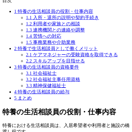
目次
1
特養の生活相談員の役割・仕事内容
1.1
入所・退所の説明や契約手続き
1.2
利用者や家族との相談
1.3
連携機関との連絡や調整
1.4
苦情への対応
1.5
事務業務や介助業務
2
特養で生活相談員として働くメリット
2.1
ケアマネジャーの受験資格を取得できる
2.2
スキルアップを目指せる
3
特養の生活相談員の資格要件
3.1
社会福祉士
3.2
社会福祉主事任用資格
3.3
精神保健福祉士
4
特養の生活相談員の給与
5
まとめ
特養の生活相談員の役割・仕事内容
特養における生活相談員は、入居希望者や利用者と施設の橋
渡し役です。