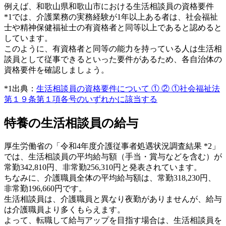
例えば、和歌山県和歌山市における生活相談員の資格要件
*1では、介護業務の実務経験が1年以上ある者は、社会福祉
士や精神保健福祉士の有資格者と同等以上であると認めると
しています。
このように、有資格者と同等の能力を持っている人は生活相
談員として従事できるといった要件があるため、各自治体の
資格要件を確認しましょう。
*1出典：
生活相談員の資格要件について ① ② ①社会福祉法
第１９条第１項各号のいずれかに該当する
特養の生活相談員の給与
厚生労働省の「令和4年度介護従事者処遇状況調査結果 *2」
では、生活相談員の平均給与額（手当・賞与などを含む）が
常勤342,810円、非常勤256,310円と発表されています。
ちなみに、介護職員全体の平均給与額は、常勤318,230円、
非常勤196,660円です。
生活相談員は、介護職員と異なり夜勤がありませんが、給与
は介護職員より多くもらえます。
よって、転職して給与アップを目指す場合は、生活相談員を