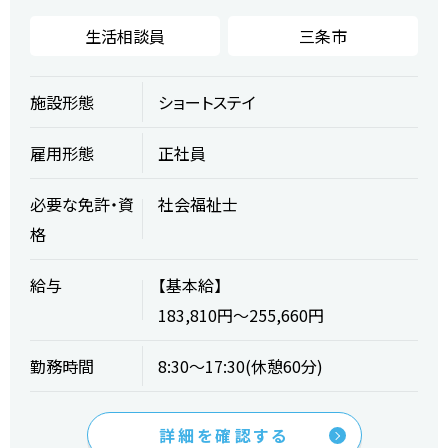
生活相談員
三条市
施設形態
ショートステイ
雇用形態
正社員
必要な免許・資
社会福祉士
格
給与
【基本給】
183,810円～255,660円
勤務時間
8:30～17:30(休憩60分)
詳細を確認する